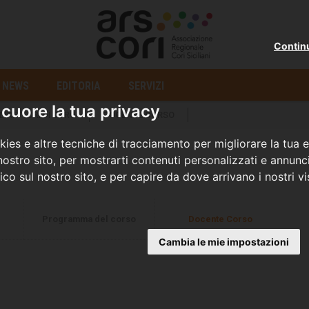
Contin
NEWS
EDITORIA
SERVIZI
cuore la tua privacy
DIRETTORI DI CORO
DOCENTE CORSO
ies e altre tecniche di tracciamento per migliorare la tua 
ostro sito, per mostrarti contenuti personalizzati e annunci
fico sul nostro sito, e per capire da dove arrivano i nostri vis
Programma del corso
Docente Corso
Cambia le mie impostazioni